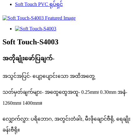
Soft Touch PVC ရုပ်ရှင်
Soft Touch-S4003
အတိုချုံးဖော်ပြချက်-
အသွင်အပြင်- ပျော့ပျောင်းသော အထိအတွေ့
သတ်မှတ်ချက်များ- အထွေထွေအထူ- 0.25mm၊ 0.30mm အနံ-
1260mm၊ 1400mm။
လျှောက်လွှာ: ပရိဘောဂ, အတွင်းတံခါး, မီးဖိုချောင်ဗီရို, ရေချိုး
ခန်းဗီရို။