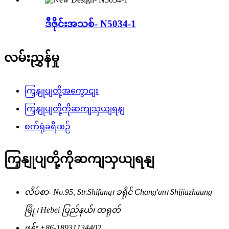
ဒီဇိုင်းအသစ်- N5034-1
လမ်းညွှန်မှု
ကြှနျုပျတို့အကွောငျး
ကြှနျုပျတို့ကိုဆကျသှယျရနျ
စက်ရုံခရီးစဉ်
ကြှနျုပျတို့ကိုဆကျသှယျရနျ
လိပ်စာ-
No.95, Str.Shifang၊ ခရိုင် Chang'an၊ Shijiazhaung
မြို့၊ Hebei ပြည်နယ်၊ တရုတ်
ဖုန်း
+86-18931134402