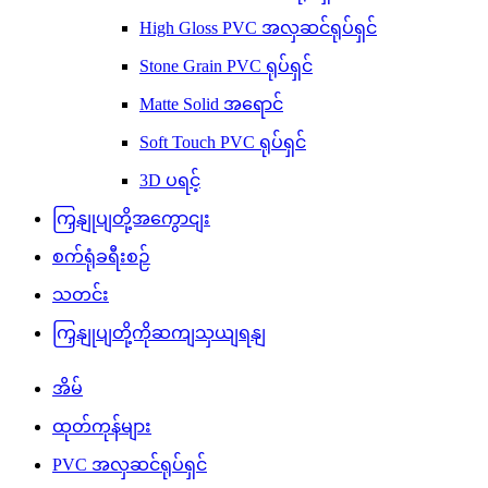
High Gloss PVC အလှဆင်ရုပ်ရှင်
Stone Grain PVC ရုပ်ရှင်
Matte Solid အရောင်
Soft Touch PVC ရုပ်ရှင်
3D ပရင့်
ကြှနျုပျတို့အကွောငျး
စက်ရုံခရီးစဉ်
သတင်း
ကြှနျုပျတို့ကိုဆကျသှယျရနျ
အိမ်
ထုတ်ကုန်များ
PVC အလှဆင်ရုပ်ရှင်