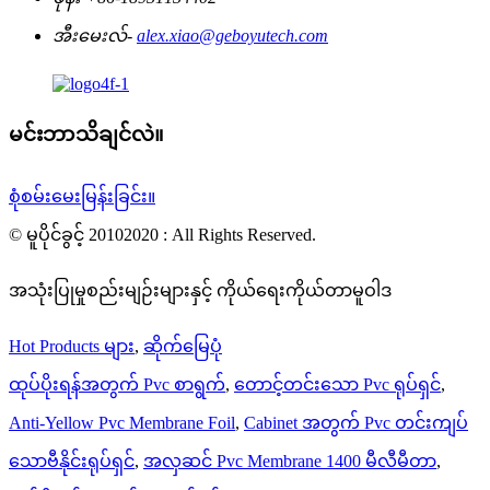
အီးမေးလ်-
alex.xiao@geboyutech.com
မင်းဘာသိချင်လဲ။
စုံစမ်းမေးမြန်းခြင်း။
© မူပိုင်ခွင့် 20102020 : All Rights Reserved.
အသုံးပြုမှုစည်းမျဉ်းများနှင့် ကိုယ်ရေးကိုယ်တာမူဝါဒ
Hot Products များ
,
ဆိုက်မြေပုံ
ထုပ်ပိုးရန်အတွက် Pvc စာရွက်
,
တောင့်တင်းသော Pvc ရုပ်ရှင်
,
Anti-Yellow Pvc Membrane Foil
,
Cabinet အတွက် Pvc တင်းကျပ်
သောဗီနိုင်းရုပ်ရှင်
,
အလှဆင် Pvc Membrane 1400 မီလီမီတာ
,