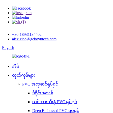
+86-18931134402
alex.xiao@geboyutech.com
English
အိမ်
ထုတ်ကုန်များ
PVC အလှဆင်ရုပ်ရှင်
ဒီဇိုင်းအသစ်
သစ်သားသီးနှံ PVC ရုပ်ရှင်
Deep Embossed PVC ရုပ်ရှင်