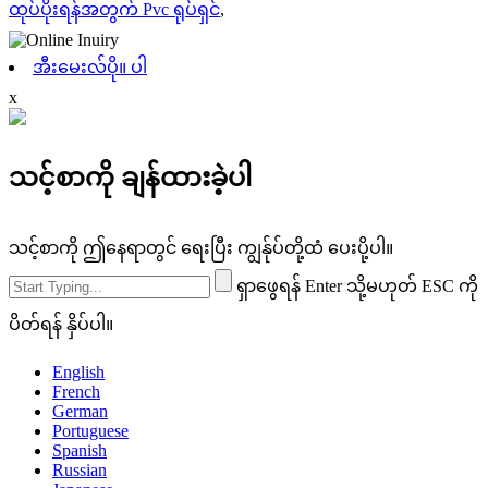
ထုပ်ပိုးရန်အတွက် Pvc ရုပ်ရှင်
,
အီးမေးလ်ပို။ ပါ
x
သင့်စာကို ချန်ထားခဲ့ပါ
သင့်စာကို ဤနေရာတွင် ရေးပြီး ကျွန်ုပ်တို့ထံ ပေးပို့ပါ။
ရှာဖွေရန် Enter သို့မဟုတ် ESC ကို
ပိတ်ရန် နှိပ်ပါ။
English
French
German
Portuguese
Spanish
Russian