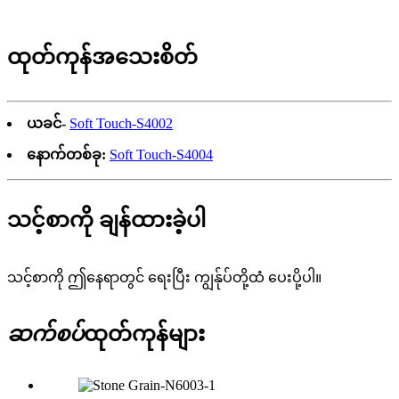
ထုတ်ကုန်အသေးစိတ်
ယခင်-
Soft Touch-S4002
နောက်တစ်ခု:
Soft Touch-S4004
သင့်စာကို ချန်ထားခဲ့ပါ
သင့်စာကို ဤနေရာတွင် ရေးပြီး ကျွန်ုပ်တို့ထံ ပေးပို့ပါ။
ဆက်စပ်
ထုတ်ကုန်များ