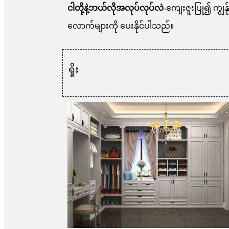
ငါတို့နဲ့ဘယ်လိုအလုပ်လုပ်လဲ-
ကျေးဇူးပြု၍ ကျွန်
လောက်များကို ပေးနိုင်ပါသည်။
ရှိုး