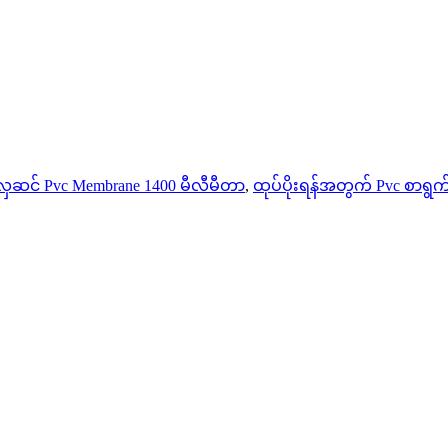
ှဆင် Pvc Membrane 1400 မီလီမီတာ
,
ထုပ်ပိုးရန်အတွက် Pvc စာရွက