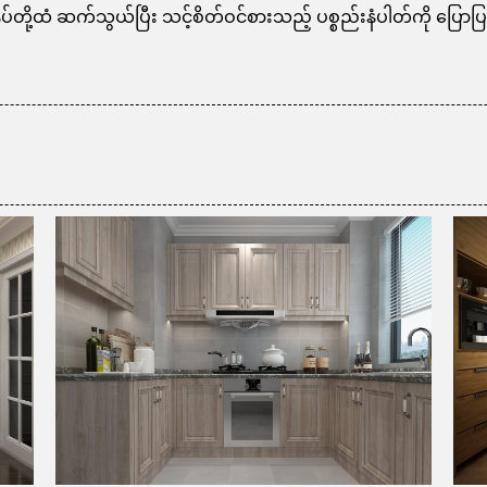
ုပ်တို့ထံ ဆက်သွယ်ပြီး သင့်စိတ်ဝင်စားသည့် ပစ္စည်းနံပါတ်ကို ပြောပြ