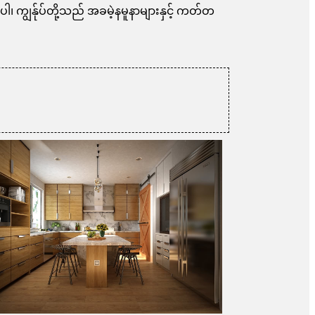
ပါ၊ ကျွန်ုပ်တို့သည် အခမဲ့နမူနာများနှင့် ကတ်တ