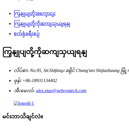
ကြှနျုပျတို့အကွောငျး
ကြှနျုပျတို့ကိုဆကျသှယျရနျ
စက်ရုံခရီးစဉ်
ကြှနျုပျတို့ကိုဆကျသှယျရနျ
လိပ်စာ-
No.95, Str.Shifang၊ ခရိုင် Chang'an၊ Shijiazhaung မြ
ဖုန်း
+86-18931134402
အီးမေးလ်-
alex.xiao@geboyutech.com
မင်းဘာသိချင်လဲ။