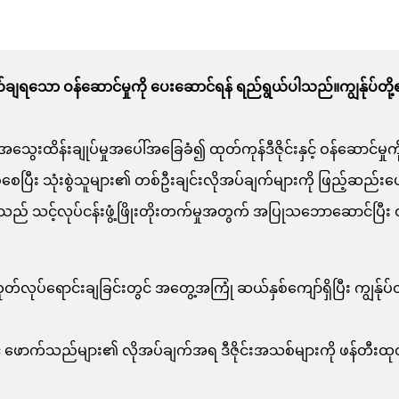
ရသော ဝန်ဆောင်မှုကို ပေးဆောင်ရန် ရည်ရွယ်ပါသည်။ကျွန်ုပ်တို့၏ပန်းတ
 အရည်အသွေးထိန်းချုပ်မှုအပေါ်အခြေခံ၍ ထုတ်ကုန်ဒီဇိုင်းနှင့် ဝန်ဆောင်
း သုံးစွဲသူများ၏ တစ်ဦးချင်းလိုအပ်ချက်များကို ဖြည့်ဆည်းပေးနိ
သည် သင့်လုပ်ငန်းဖွံ့ဖြိုးတိုးတက်မှုအတွက် အပြုသဘောဆောင်ပြီး
ုပ်ရောင်းချခြင်းတွင် အတွေ့အကြုံ ဆယ်နှစ်ကျော်ရှိပြီး ကျွန်ုပ်တို့
ှင့် ဖောက်သည်များ၏ လိုအပ်ချက်အရ ဒီဇိုင်းအသစ်များကို ဖန်တီးထုတ