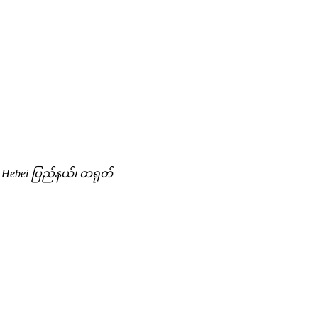
ို့၊ Hebei ပြည်နယ်၊ တရုတ်