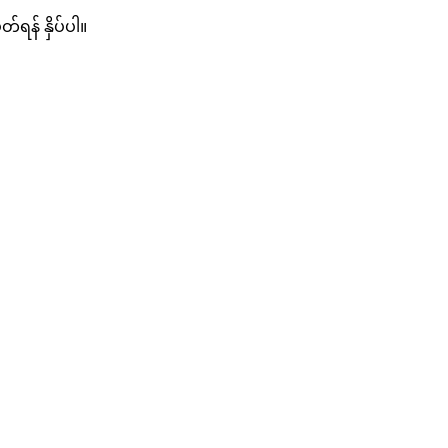
တ်ရန် နှိပ်ပါ။