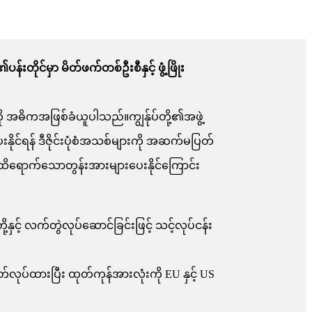
ိုင်မှာ မိတ်ဖက်တစ်ဦးစီနှင့် ဖွံ့ဖြိုး
မှုကို အဓိကအဖြစ်ခံယူပါသည်။ကျွန်ုပ်တို့၏အဖွဲ့
ုင်ရန် ဒီဇိုင်းပုံစံအသစ်များကို အဆက်မပြတ်
 ထိရောက်သောတွန်းအားများပေးနိုင်ကြောင်း
နှင့် လက်တွဲလုပ်ဆောင်ခြင်းဖြင့် သင့်လုပ်ငန်း
်လုပ်ထားပြီး ထုတ်ကုန်အားလုံးကို EU နှင့် US