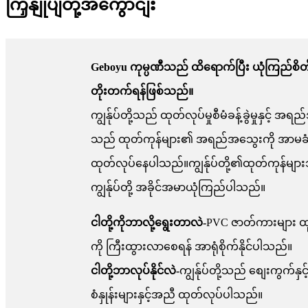
ကြှနျုပျတို့အကွောငျး
Geboyu ကုမ္ပဏီသည် ထိရောက်ပြီး ယုံကြည်စိတ်ချ
တိုးတက်ရန်ဖြစ်သည်။
ကျွန်ုပ်တို့သည် ထုတ်လုပ်မှုစီမံခန့်ခွဲမှုနှင့်
သည် ထုတ်ကုန်များ၏ အရည်အသွေးကို အာမခံစေပြီ
ထုတ်လုပ်နေပါသည်။ကျွန်ုပ်တို့၏ထုတ်ကုန်များ
ကျွန်ုပ်တို့ အခိုင်အမာယုံကြည်ပါသည်။
ငါတို့ကိုဘာလို့ရွေးတာလဲ-
PVC ဇာတ်ကားများ ထုတ်လ
ကို ကြီးထွားလာစေရန် အာရုံစိုက်နိုင်ပါသည်။
ငါတို့ဘာလုပ်နိုင်လဲ-
ကျွန်ုပ်တို့သည် စျေးကွက်န
စံနှုန်းများနှင့်အညီ ထုတ်လုပ်ပါသည်။