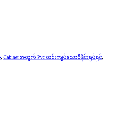
်
,
Cabinet အတွက် Pvc တင်းကျပ်သောဗီနိုင်းရုပ်ရှင်
,