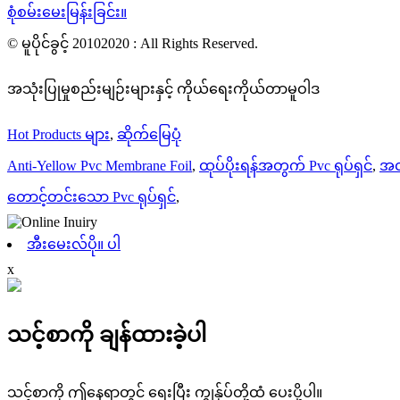
စုံစမ်းမေးမြန်းခြင်း။
© မူပိုင်ခွင့် 20102020 : All Rights Reserved.
အသုံးပြုမှုစည်းမျဉ်းများနှင့် ကိုယ်ရေးကိုယ်တာမူဝါဒ
Hot Products များ
,
ဆိုက်မြေပုံ
Anti-Yellow Pvc Membrane Foil
,
ထုပ်ပိုးရန်အတွက် Pvc ရုပ်ရှင်
,
အလ
တောင့်တင်းသော Pvc ရုပ်ရှင်
,
အီးမေးလ်ပို။ ပါ
x
သင့်စာကို ချန်ထားခဲ့ပါ
သင့်စာကို ဤနေရာတွင် ရေးပြီး ကျွန်ုပ်တို့ထံ ပေးပို့ပါ။