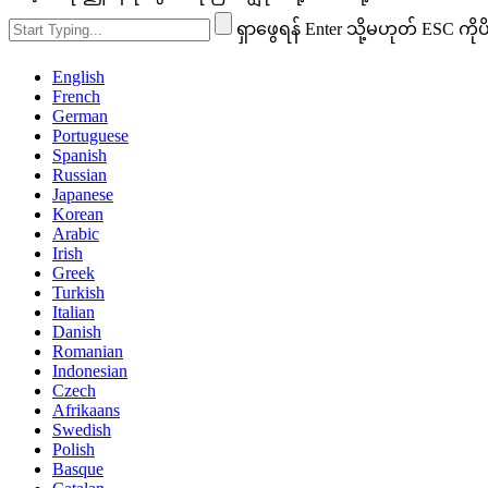
ရှာဖွေရန် Enter သို့မဟုတ် ESC ကိုပိ
English
French
German
Portuguese
Spanish
Russian
Japanese
Korean
Arabic
Irish
Greek
Turkish
Italian
Danish
Romanian
Indonesian
Czech
Afrikaans
Swedish
Polish
Basque