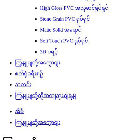
High Gloss PVC အလှဆင်ရုပ်ရှင်
Stone Grain PVC ရုပ်ရှင်
Matte Solid အရောင်
Soft Touch PVC ရုပ်ရှင်
3D ပရင့်
ကြှနျုပျတို့အကွောငျး
စက်ရုံခရီးစဉ်
သတင်း
ကြှနျုပျတို့ကိုဆကျသှယျရနျ
အိမ်
ကြှနျုပျတို့အကွောငျး