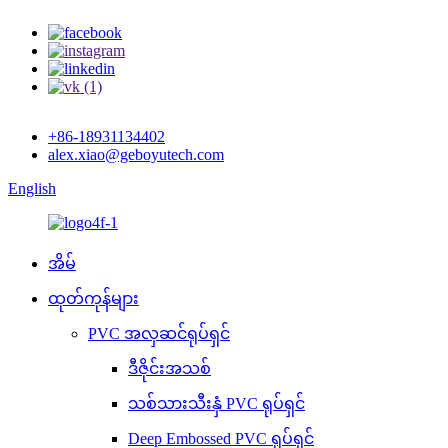
+86-18931134402
alex.xiao@geboyutech.com
English
အိမ်
ထုတ်ကုန်များ
PVC အလှဆင်ရုပ်ရှင်
ဒီဇိုင်းအသစ်
သစ်သားသီးနှံ PVC ရုပ်ရှင်
Deep Embossed PVC ရုပ်ရှင်