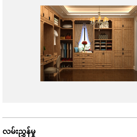
လမ်းညွှန်မှု